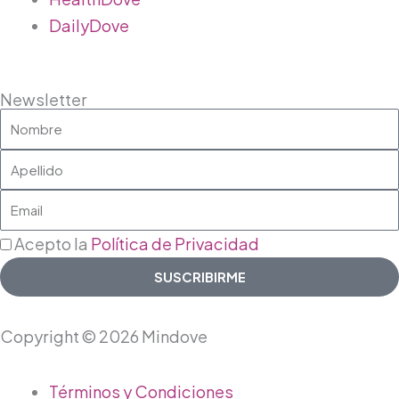
n
DailyDove
Newsletter
Nombre
Apellido
Email
Acepto la
Política de Privacidad
SUSCRIBIRME
Copyright © 2026 Mindove
Main
Términos y Condiciones