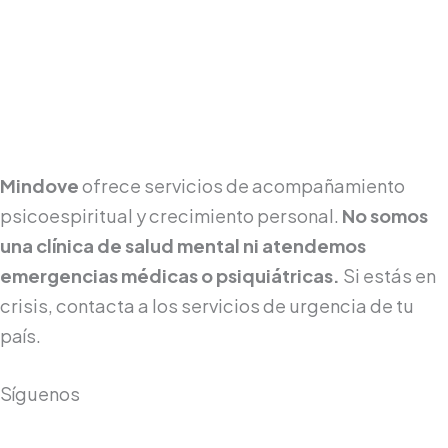
Mindove
ofrece servicios de acompañamiento
psicoespiritual y crecimiento personal.
No somos
una clínica de salud mental ni atendemos
emergencias médicas o psiquiátricas.
Si estás en
crisis, contacta a los servicios de urgencia de tu
país.
Síguenos
F
I
L
T
Y