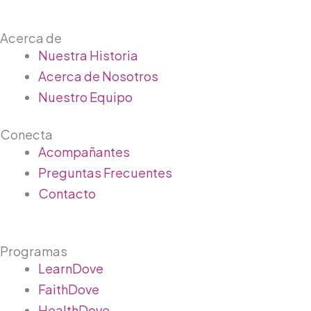
a
n
i
i
o
Acerca de
c
s
n
k
u
Main
Nuestra Historia
Menu
e
Acerca de Nosotros
t
k
t
t
Nuestro Equipo
b
a
e
o
u
Conecta
o
g
d
k
b
Main
Acompañantes
Menu
Preguntas Frecuentes
o
r
i
e
Contacto
k
a
n
-
m
-
Programas
Main
LearnDove
f
i
Menu
FaithDove
HealthDove