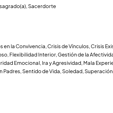
nsagrado(a)
,
Sacerdorte
s en la Convivencia
,
Crisis de Vínculos
,
Crisis Ex
oso
,
Flexibilidad Interior
,
Gestión de la Afectivid
uridad Emocional
,
Ira y Agresividad
,
Mala Experie
n Padres
,
Sentido de Vida
,
Soledad
,
Superación