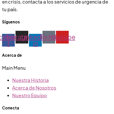
en crisis, contacta a los servicios de urgencia de
tu país.
Síguenos
cebook-
Instagram
Linkedin-
Tiktok
Youtube
f
in
Acerca de
Main Menu
Nuestra Historia
Acerca de Nosotros
Nuestro Equipo
Conecta